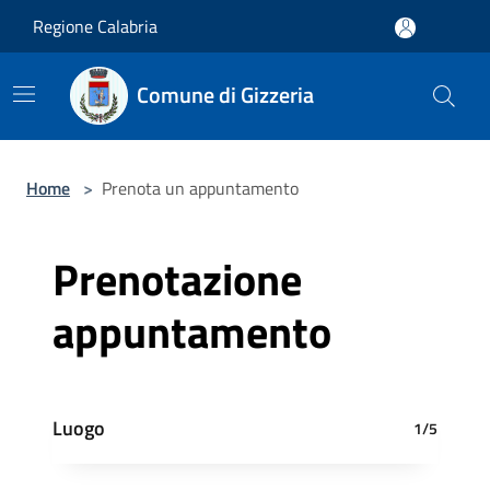
Salta al contenuto principale
Regione Calabria
Comune di Gizzeria
Home
>
Prenota un appuntamento
Prenotazione
appuntamento
Luogo
1/5