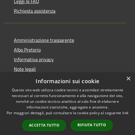
Leggi le FAQ
Richiesta assistenza
Amministrazione trasparente
Albo Pretorio
Informativa privacy
Note legali
×
Dichiarazione di accessibilità
Informazioni sui cookie
Questo sito web utilizza cookie tecnici e assimilati strettamente
necessari al corretto funzionamento e alla navigazione del sito,
nonché un cookie tecnico analitico al solo fine di elaborare
informazioni statistiche, aggregate e anonime.
RSS
Copyright © 2026 • Comune di
Per maggiori dettagli, può consultare la cookie policy al seguente
link
Accessibilità
Gizzeria • Powered by
Privacy
Municipium
Accesso
•
RIFIUTA TUTTO
ACCETTA TUTTO
Cookie
redazione