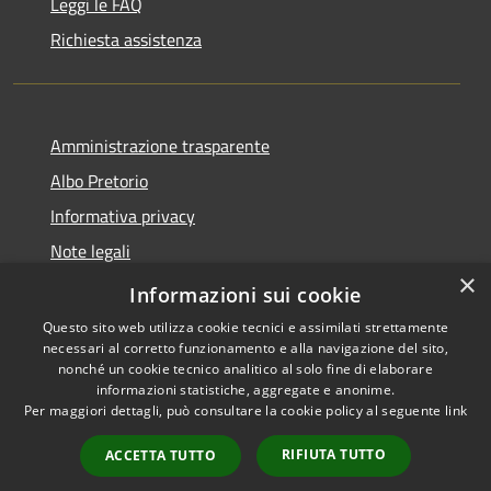
Leggi le FAQ
Richiesta assistenza
Amministrazione trasparente
Albo Pretorio
Informativa privacy
Note legali
×
Dichiarazione di accessibilità
Informazioni sui cookie
Questo sito web utilizza cookie tecnici e assimilati strettamente
necessari al corretto funzionamento e alla navigazione del sito,
nonché un cookie tecnico analitico al solo fine di elaborare
informazioni statistiche, aggregate e anonime.
RSS
Copyright © 2026 • Comune di
Per maggiori dettagli, può consultare la cookie policy al seguente
link
Accessibilità
Gizzeria • Powered by
Privacy
Municipium
Accesso
•
RIFIUTA TUTTO
ACCETTA TUTTO
Cookie
redazione