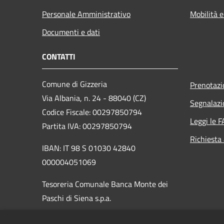
Personale Amministrativo
Mobilità e
Documenti e dati
CONTATTI
Comune di Gizzeria
Prenotaz
Via Albania, n. 24 - 88040 (CZ)
Segnalazi
Codice Fiscale: 00297850794
Leggi le 
Partita IVA: 00297850794
Richiesta
IBAN: IT 98 S 01030 42840
000004051069
Tesoreria Comunale Banca Monte dei
Paschi di Siena s.p.a.
PEC:
protocollo.gizzeria@asmepec.it