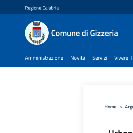
Salta al contenuto principale
Regione Calabria
Comune di Gizzeria
Amministrazione
Novità
Servizi
Vivere 
Home
>
Arg