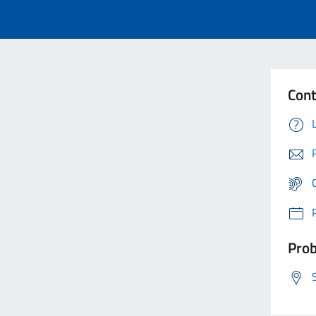
Cont
Prob