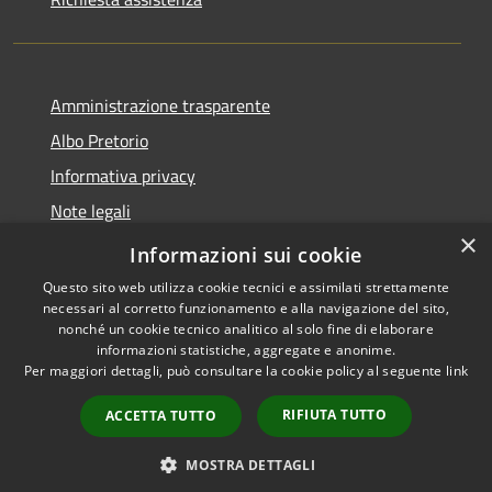
Amministrazione trasparente
Albo Pretorio
Informativa privacy
Note legali
×
Dichiarazione di accessibilità
Informazioni sui cookie
Questo sito web utilizza cookie tecnici e assimilati strettamente
necessari al corretto funzionamento e alla navigazione del sito,
nonché un cookie tecnico analitico al solo fine di elaborare
informazioni statistiche, aggregate e anonime.
RSS
Copyright © 2026 • Comune di
Per maggiori dettagli, può consultare la cookie policy al seguente
link
Accessibilità
Gizzeria • Powered by
Privacy
Municipium
Accesso
•
RIFIUTA TUTTO
ACCETTA TUTTO
Cookie
redazione
Mappa del sito
MOSTRA DETTAGLI