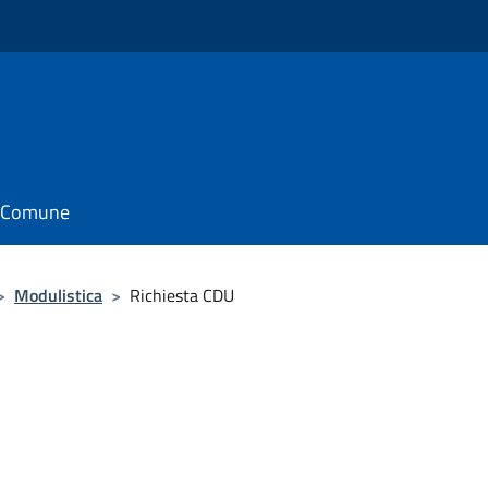
il Comune
>
Modulistica
>
Richiesta CDU