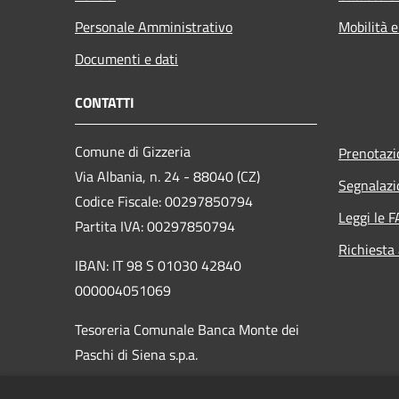
Personale Amministrativo
Mobilità e
Documenti e dati
CONTATTI
Comune di Gizzeria
Prenotaz
Via Albania, n. 24 - 88040 (CZ)
Segnalazi
Codice Fiscale: 00297850794
Leggi le 
Partita IVA: 00297850794
Richiesta
IBAN: IT 98 S 01030 42840
000004051069
Tesoreria Comunale Banca Monte dei
Paschi di Siena s.p.a.
PEC:
protocollo.gizzeria@asmepec.it