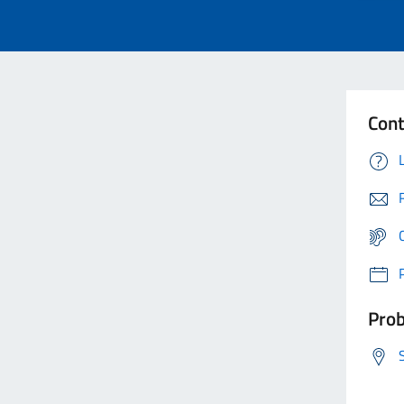
Cont
Prob