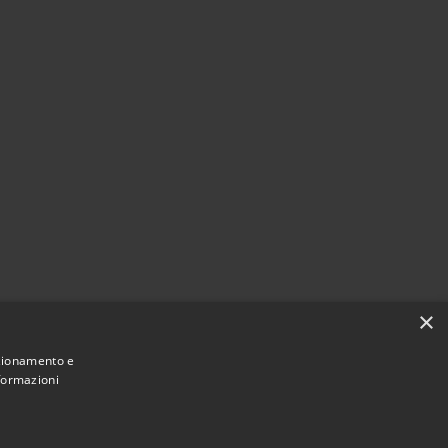
×
nzionamento e
nformazioni