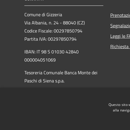
Comune di Gizzeria
Prenotaz
Via Albania, n. 24 - 88040 (CZ)
Segnalazi
Codice Fiscale: 00297850794
Leggi le 
Partita IVA: 00297850794
Richiesta
IBAN: IT 98 S 01030 42840
000004051069
Tesoreria Comunale Banca Monte dei
Paschi di Siena s.p.a.
PEC:
protocollo.gizzeria@asmepec.it
Centralino Unico: 0968403045 /
Questo sito 
0968403321
alla navig