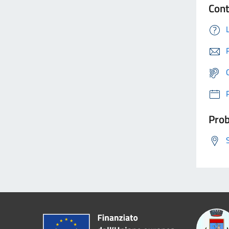
Cont
Prob