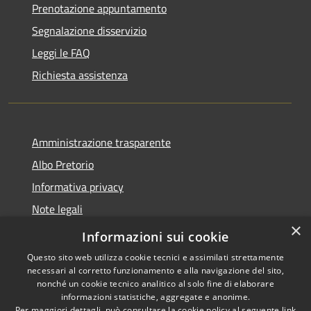
Prenotazione appuntamento
Segnalazione disservizio
Leggi le FAQ
Richiesta assistenza
Amministrazione trasparente
Albo Pretorio
Informativa privacy
Note legali
×
Dichiarazione di accessibilità
Informazioni sui cookie
Questo sito web utilizza cookie tecnici e assimilati strettamente
necessari al corretto funzionamento e alla navigazione del sito,
nonché un cookie tecnico analitico al solo fine di elaborare
informazioni statistiche, aggregate e anonime.
RSS
Copyright © 2026 • Comune di
Per maggiori dettagli, può consultare la cookie policy al seguente
link