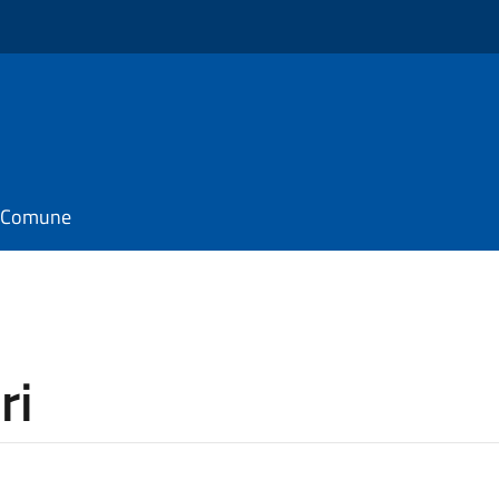
il Comune
ri