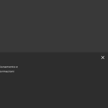
×
nzionamento e
nformazioni
Municipium
Accesso redazione
i Gizzeria • Powered by
•