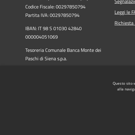
Segnalazi
Codice Fiscale: 00297850794
Leggi le 
Partita IVA: 00297850794
Richiesta
IBAN: IT 98 S 01030 42840
000004051069
Tesoreria Comunale Banca Monte dei
Paschi di Siena s.p.a.
PEC:
protocollo.gizzeria@asmepec.it
Centralino Unico: 0968403045 /
Questo sito 
0968403321
alla navig
RSS
Accessibilità
Privacy
Cookie
Mappa de