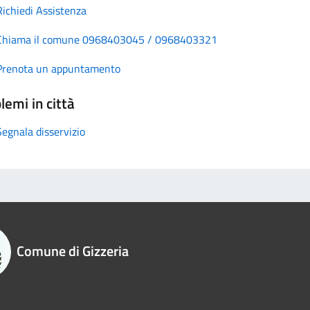
Richiedi Assistenza
Chiama il comune 0968403045 / 0968403321
Prenota un appuntamento
lemi in città
Segnala disservizio
Comune di Gizzeria