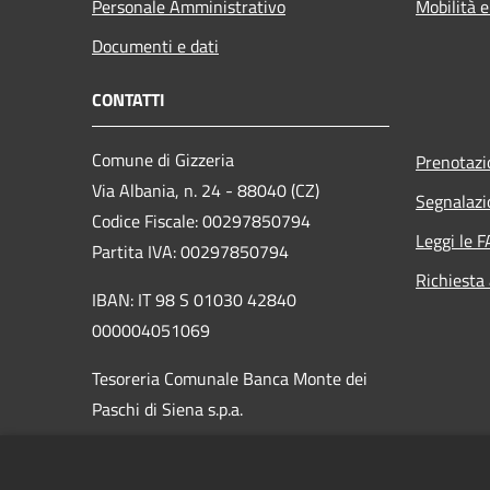
Personale Amministrativo
Mobilità e
Documenti e dati
CONTATTI
Comune di Gizzeria
Prenotaz
Via Albania, n. 24 - 88040 (CZ)
Segnalazi
Codice Fiscale: 00297850794
Leggi le 
Partita IVA: 00297850794
Richiesta
IBAN: IT 98 S 01030 42840
000004051069
Tesoreria Comunale Banca Monte dei
Paschi di Siena s.p.a.
PEC:
protocollo.gizzeria@asmepec.it
Centralino Unico: 0968403045 /