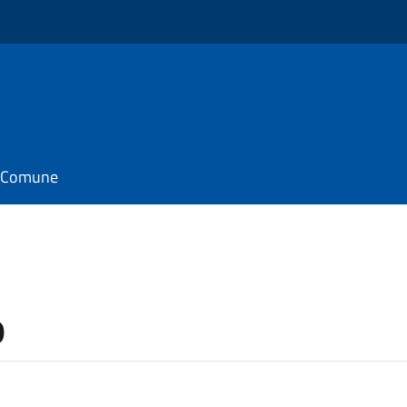
il Comune
o