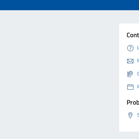
Cont
Prob