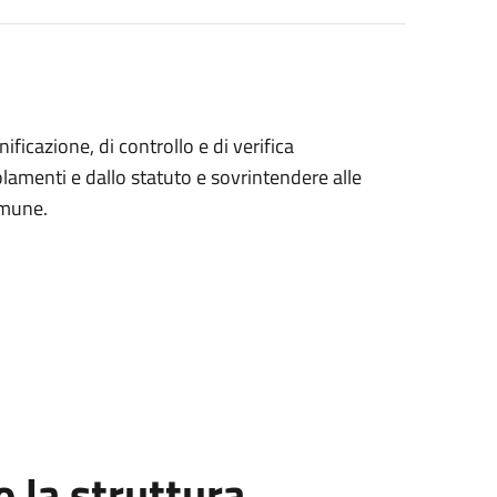
ficazione, di controllo e di verifica
egolamenti e dallo statuto e sovrintendere alle
omune.
la struttura