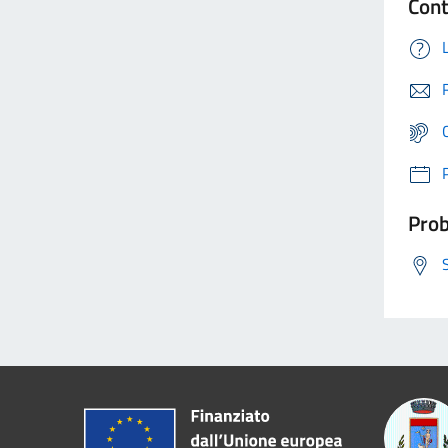
Cont
Prob