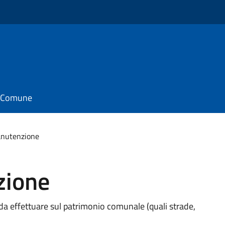
il Comune
anutenzione
zione
 da effettuare sul patrimonio comunale (quali strade,