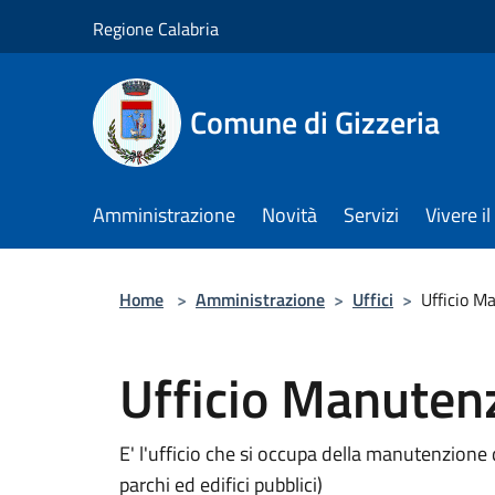
Salta al contenuto principale
Regione Calabria
Comune di Gizzeria
Amministrazione
Novità
Servizi
Vivere 
Home
>
Amministrazione
>
Uffici
>
Ufficio M
Ufficio Manuten
E' l'ufficio che si occupa della manutenzione
parchi ed edifici pubblici)