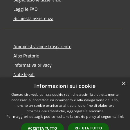
Leggi le FAQ
Richiesta assistenza
Amministrazione trasparente
Albo Pretorio
Informativa privacy
Note legali
×
Dichiarazione di accessibilità
Informazioni sui cookie
Questo sito web utilizza cookie tecnici e assimilati strettamente
necessari al corretto funzionamento e alla navigazione del sito,
nonché un cookie tecnico analitico al solo fine di elaborare
informazioni statistiche, aggregate e anonime.
RSS
Copyright © 2026 • Comune di
Per maggiori dettagli, può consultare la cookie policy al seguente
link
Accessibilità
Gizzeria • Powered by
Privacy
Municipium
Accesso
•
RIFIUTA TUTTO
ACCETTA TUTTO