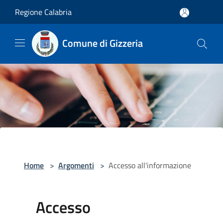
Salta al contenuto principale
Regione Calabria
Comune di Gizzeria
Home
>
Argomenti
>
Accesso all'informazione
Accesso