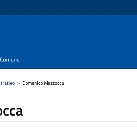
il Comune
trativo
>
Domenico Mazzocca
occa